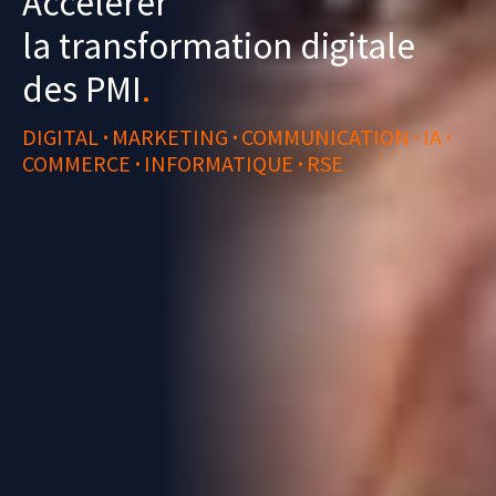
Accélérer
la transformation digitale
des PMI
.
DIGITAL
·
MARKETING
·
COMMUNICATION
·
IA
·
COMMERCE
·
INFORMATIQUE
·
RSE